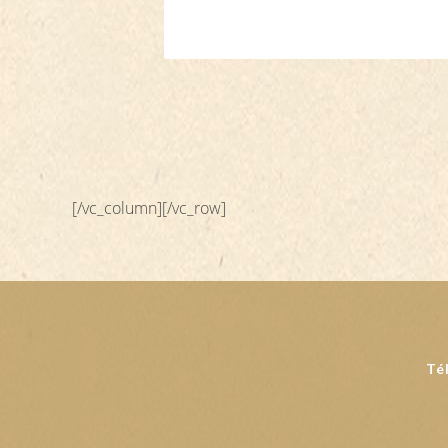
[/vc_column][/vc_row]
Té