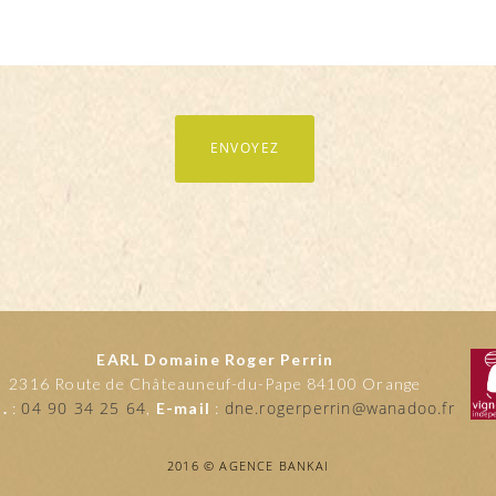
EARL Domaine Roger Perrin
2316 Route de Châteauneuf-du-Pape 84100 Orange
04 90 34 25 64
dne.rogerperrin@wanadoo.fr
l.
:
,
E-mail
:
2016 © AGENCE BANKAI