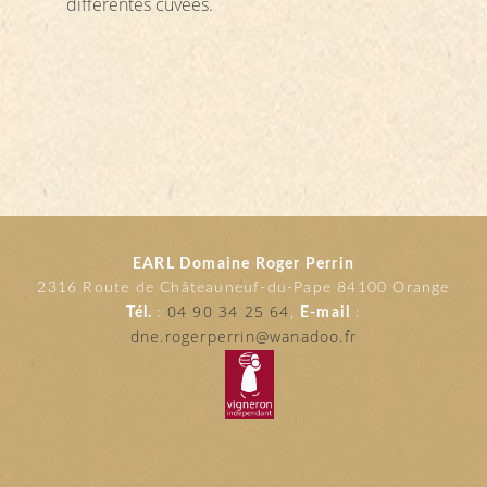
différentes cuvées.
EARL Domaine Roger Perrin
2316 Route de Châteauneuf-du-Pape 84100 Orange
04 90 34 25 64
Tél.
:
,
E-mail
:
dne.rogerperrin@wanadoo.fr